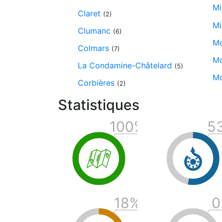
Mi
Claret
(2)
Mi
Clumanc
(6)
Mo
Colmars
(7)
Mo
La Condamine-Châtelard
(5)
Mo
Corbières
(2)
Statistiques
100
%
5
c
m
18
%
0