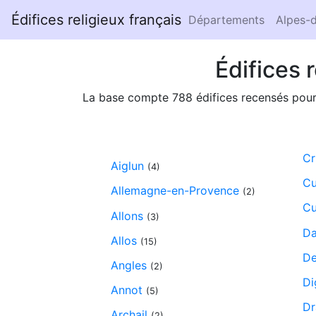
Édifices religieux français
Départements
Alpes-
Édifices
La base compte 788 édifices recensés po
Cr
Aiglun
(4)
Cu
Allemagne-en-Provence
(2)
Cu
Allons
(3)
Da
Allos
(15)
De
Angles
(2)
Di
Annot
(5)
Dr
Archail
(2)