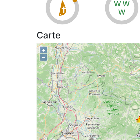
e
s
Carte
+
–