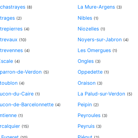
chastrayes
La Mure-Argens
(8)
(3)
trages
Nibles
(2)
(1)
trepierres
Niozelles
(4)
(1)
trevaux
Noyers-sur-Jabron
(10)
(4)
trevennes
Les Omergues
(4)
(1)
Escale
Ongles
(4)
(3)
parron-de-Verdon
Oppedette
(5)
(1)
toublon
Oraison
(4)
(3)
ucon-du-Caire
La Palud-sur-Verdon
(1)
(5)
ucon-de-Barcelonnette
Peipin
(4)
(2)
ntienne
Peyroules
(1)
(3)
rcalquier
Peyruis
(15)
(3)
 Fugeret
Piégut
(10)
(2)