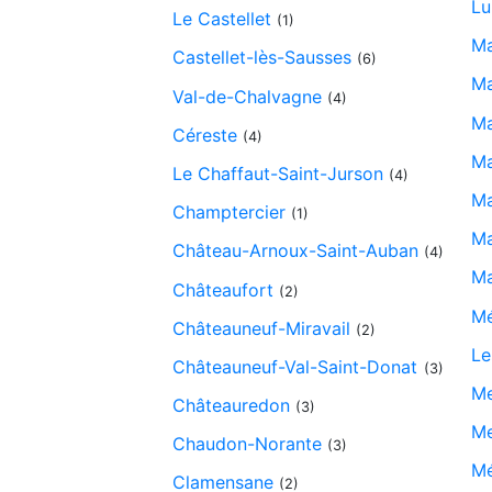
Lu
Le Castellet
(1)
Ma
Castellet-lès-Sausses
(6)
Ma
Val-de-Chalvagne
(4)
Ma
Céreste
(4)
Ma
Le Chaffaut-Saint-Jurson
(4)
M
Champtercier
(1)
Ma
Château-Arnoux-Saint-Auban
(4)
Ma
Châteaufort
(2)
Mé
Châteauneuf-Miravail
(2)
Le
Châteauneuf-Val-Saint-Donat
(3)
Me
Châteauredon
(3)
Me
Chaudon-Norante
(3)
Mé
Clamensane
(2)