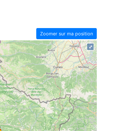
Zoomer sur ma position
⤢