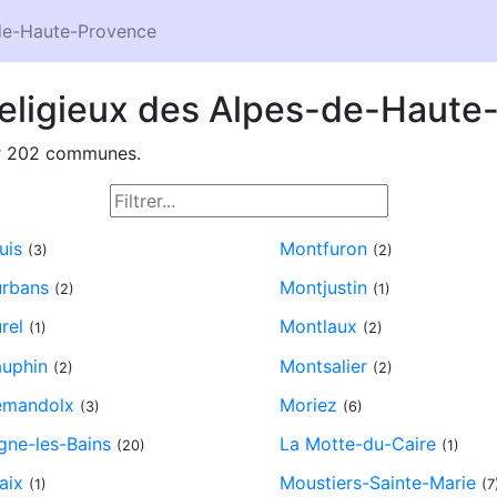
de-Haute-Provence
 religieux des Alpes-de-Haute
ur 202 communes.
uis
Montfuron
(3)
(2)
rbans
Montjustin
(2)
(1)
rel
Montlaux
(1)
(2)
uphin
Montsalier
(2)
(2)
mandolx
Moriez
(3)
(6)
gne-les-Bains
La Motte-du-Caire
(20)
(1)
aix
Moustiers-Sainte-Marie
(1)
(7