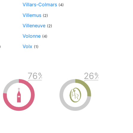
Villars-Colmars
(4)
Villemus
(2)
Villeneuve
(2)
Volonne
(4)
Volx
)
(1)
76
%
26
%
l
o