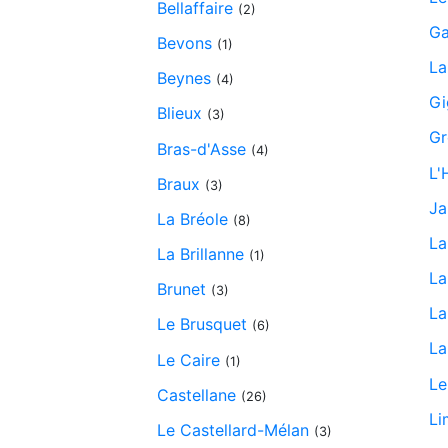
Bellaffaire
(2)
Ga
Bevons
(1)
La
Beynes
(4)
Gi
Blieux
(3)
Gr
Bras-d'Asse
(4)
L'
Braux
(3)
Ja
La Bréole
(8)
La
La Brillanne
(1)
La
Brunet
(3)
La
Le Brusquet
(6)
La
Le Caire
(1)
Le
Castellane
(26)
Li
Le Castellard-Mélan
(3)