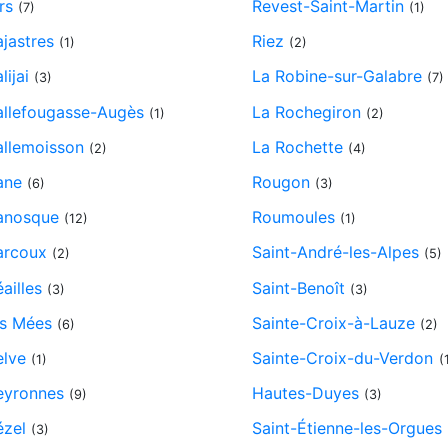
rs
Revest-Saint-Martin
(7)
(1)
jastres
Riez
(1)
(2)
lijai
La Robine-sur-Galabre
(3)
(7)
llefougasse-Augès
La Rochegiron
(1)
(2)
llemoisson
La Rochette
(2)
(4)
ane
Rougon
(6)
(3)
nosque
Roumoules
(12)
(1)
rcoux
Saint-André-les-Alpes
(2)
(5)
ailles
Saint-Benoît
(3)
(3)
s Mées
Sainte-Croix-à-Lauze
(6)
(2)
lve
Sainte-Croix-du-Verdon
(1)
(
yronnes
Hautes-Duyes
(9)
(3)
zel
Saint-Étienne-les-Orgues
(3)