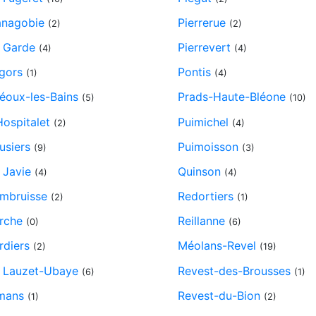
nagobie
Pierrerue
(2)
(2)
 Garde
Pierrevert
(4)
(4)
gors
Pontis
(1)
(4)
éoux-les-Bains
Prads-Haute-Bléone
(5)
(10)
Hospitalet
Puimichel
(2)
(4)
usiers
Puimoisson
(9)
(3)
 Javie
Quinson
(4)
(4)
mbruisse
Redortiers
(2)
(1)
rche
Reillanne
(0)
(6)
rdiers
Méolans-Revel
(2)
(19)
 Lauzet-Ubaye
Revest-des-Brousses
(6)
(1)
mans
Revest-du-Bion
(1)
(2)