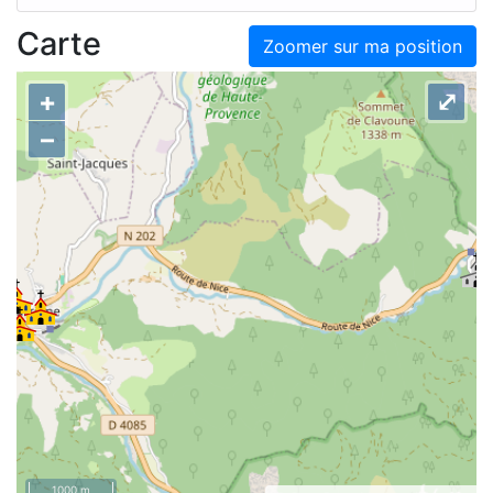
Carte
Zoomer sur ma position
+
⤢
–
1000 m