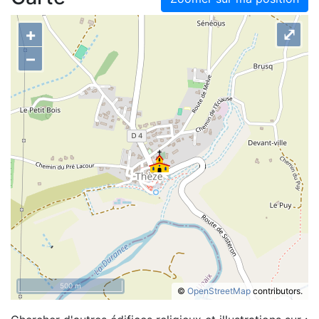
+
⤢
–
500 m
©
OpenStreetMap
contributors.