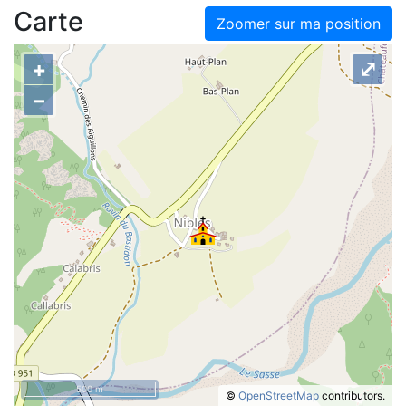
Carte
Zoomer sur ma position
+
⤢
–
500 m
©
OpenStreetMap
contributors.