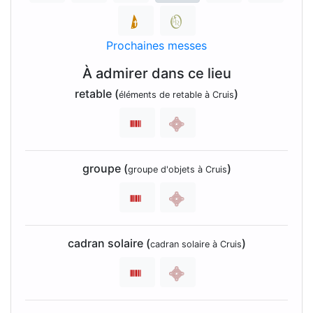
Prochaines messes
À admirer dans ce lieu
retable (
)
éléments de retable à Cruis
groupe (
)
groupe d'objets à Cruis
cadran solaire (
)
cadran solaire à Cruis