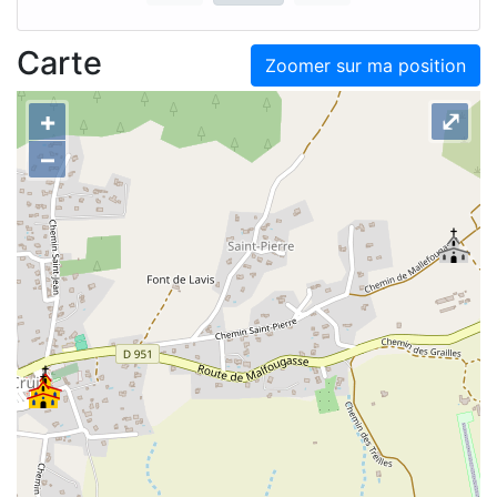
Carte
Zoomer sur ma position
+
⤢
–