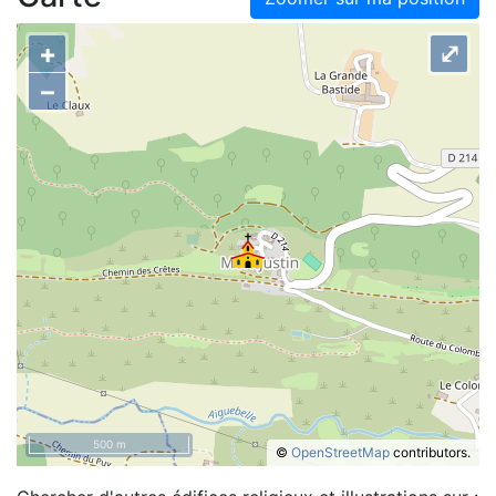
+
⤢
–
500 m
©
OpenStreetMap
contributors.