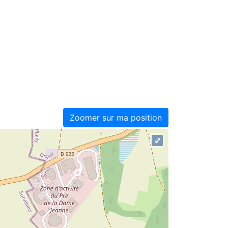
Zoomer sur ma position
⤢