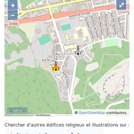
+
⤢
–
200 m
©
OpenStreetMap
contributors.
Chercher d'autres édifices religieux et illustrations sur :