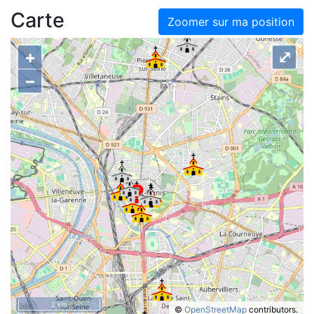
Carte
Zoomer sur ma position
+
⤢
–
2 km
©
OpenStreetMap
contributors.