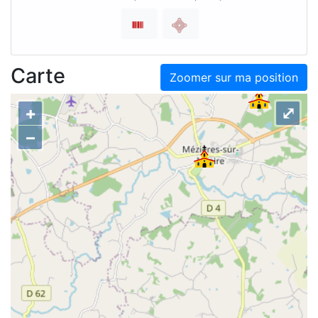
Carte
Zoomer sur ma position
+
⤢
–