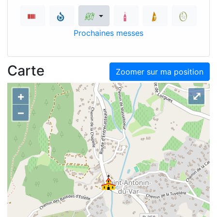
Prochaines messes
Carte
Zoomer sur ma position
+
⤢
–