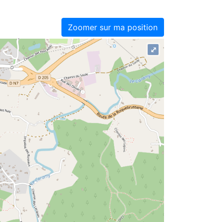
Zoomer sur ma position
⤢