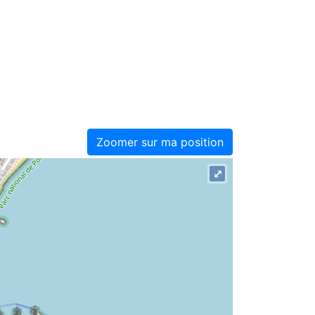
Zoomer sur ma position
⤢