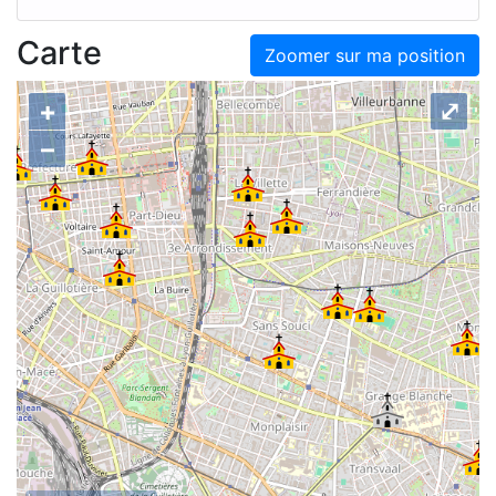
Carte
Zoomer sur ma position
+
⤢
–