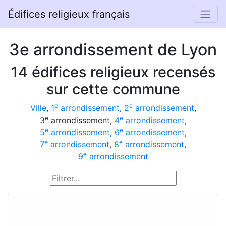
Édifices religieux français
3e arrondissement de Lyon
14 édifices religieux recensés
sur cette commune
e
e
Ville
,
1
arrondissement
,
2
arrondissement
,
e
e
3
arrondissement,
4
arrondissement
,
e
e
5
arrondissement
,
6
arrondissement
,
e
e
7
arrondissement
,
8
arrondissement
,
e
9
arrondissement