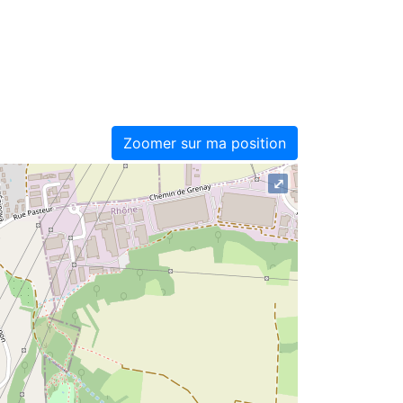
Zoomer sur ma position
⤢