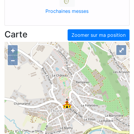
Prochaines messes
Carte
Zoomer sur ma position
+
⤢
–