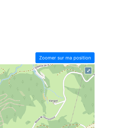
Zoomer sur ma position
⤢