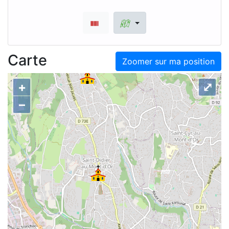
Carte
Zoomer sur ma position
+
⤢
–