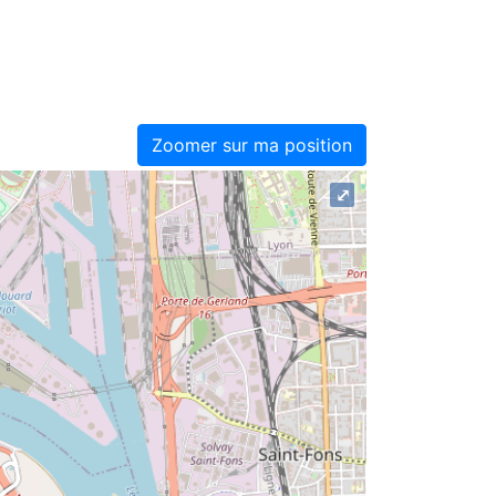
Zoomer sur ma position
⤢