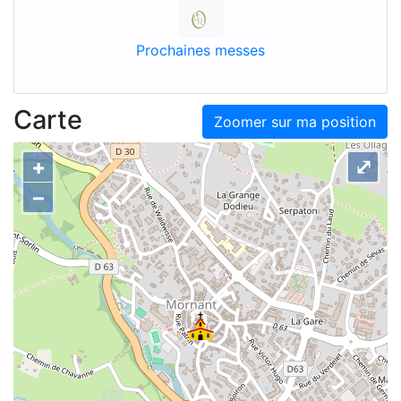
Prochaines messes
Carte
Zoomer sur ma position
+
⤢
–