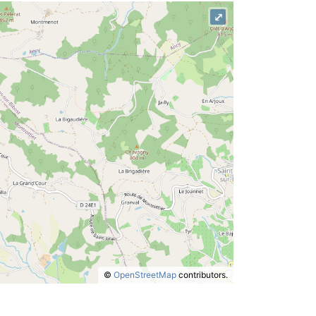
⤢
©
OpenStreetMap
contributors.