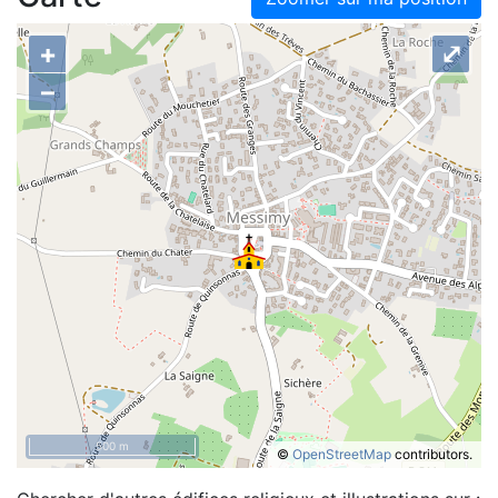
+
⤢
–
500 m
©
OpenStreetMap
contributors.