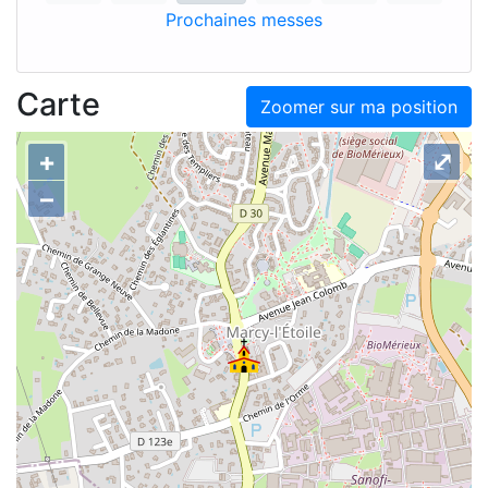
Prochaines messes
Carte
Zoomer sur ma position
+
⤢
–