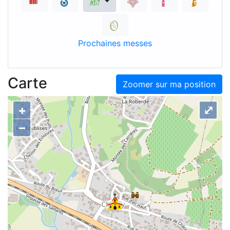
Prochaines messes
Carte
Zoomer sur ma position
+
⤢
–