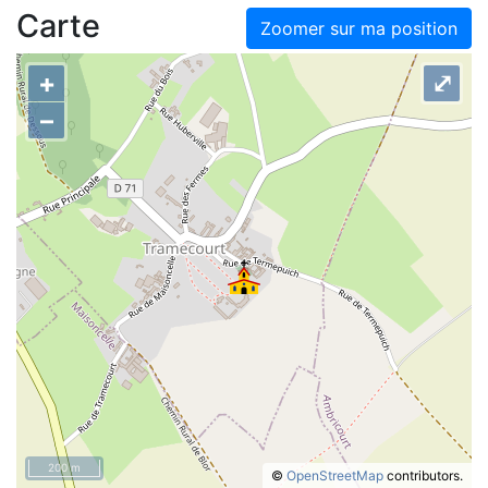
Carte
Zoomer sur ma position
+
⤢
–
200 m
©
OpenStreetMap
contributors.