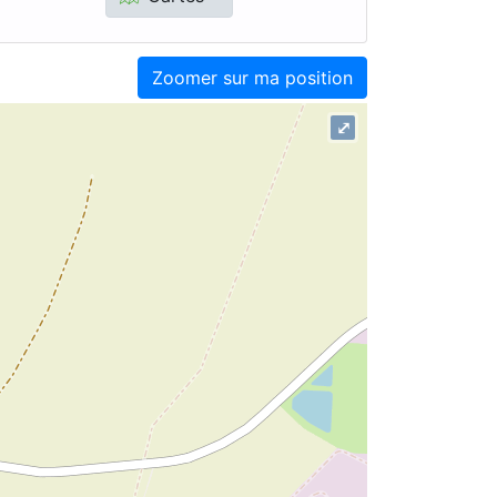
Zoomer sur ma position
⤢