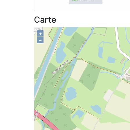
Carte
+
–