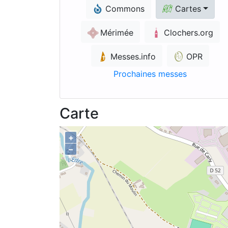
Commons
Cartes
Mérimée
Clochers.org
Messes.info
OPR
Prochaines messes
Carte
+
–