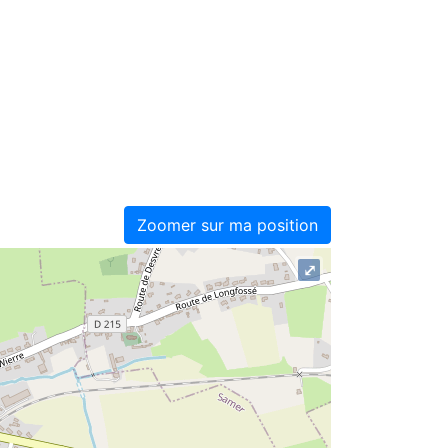
Zoomer sur ma position
⤢