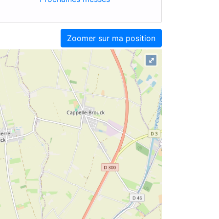
Zoomer sur ma position
⤢