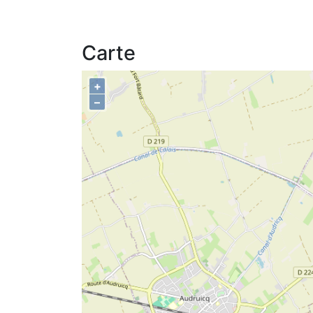
Carte
+
–