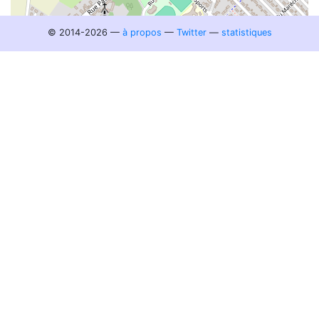
© 2014-2026 —
à propos
—
Twitter
—
statistiques
200 m
©
OpenStreetMap
contributors.
Chercher d'autres édifices religieux et illustrations sur :
Clochers de France
Commons
Signaler un manque, un doublon :