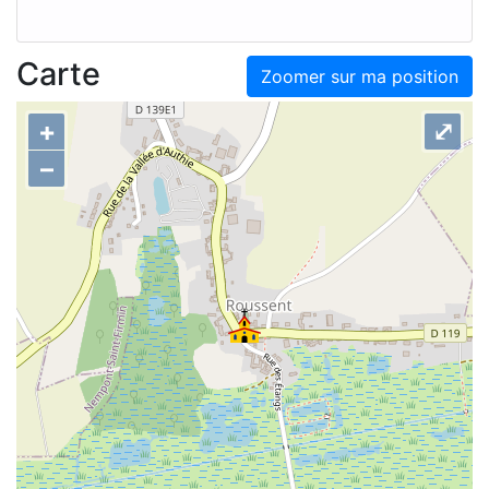
Carte
Zoomer sur ma position
+
⤢
–