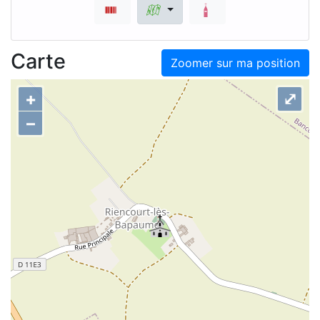
Carte
Zoomer sur ma position
+
⤢
–