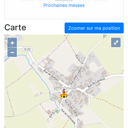
Prochaines messes
Carte
Zoomer sur ma position
+
⤢
–