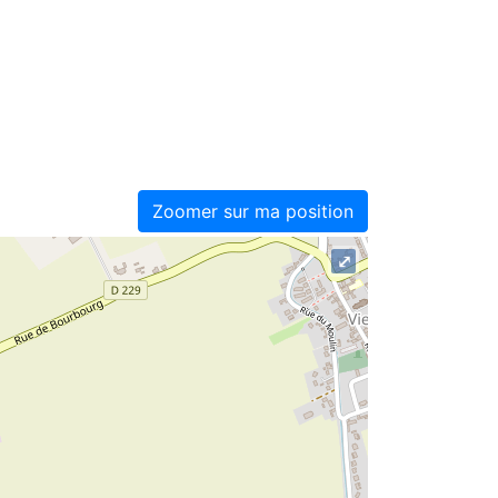
Zoomer sur ma position
⤢