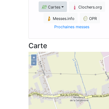
Cartes
Clochers.org
Messes.info
OPR
Prochaines messes
Carte
+
–