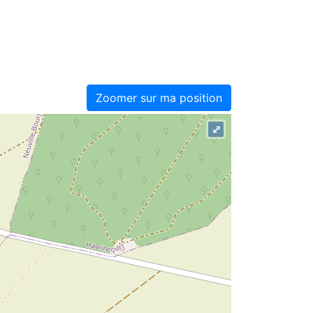
Zoomer sur ma position
⤢