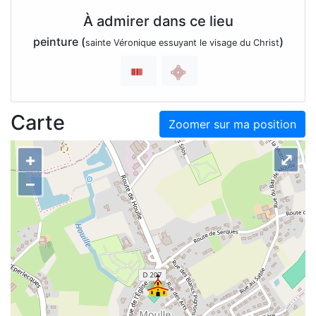
À admirer dans ce lieu
peinture (
)
sainte Véronique essuyant le visage du Christ
Carte
Zoomer sur ma position
+
⤢
–