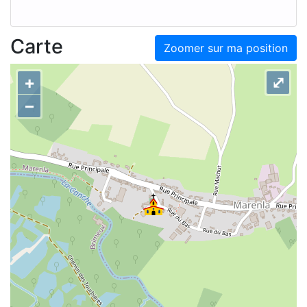
Carte
Zoomer sur ma position
+
⤢
–