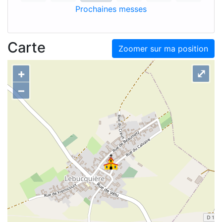
Prochaines messes
Carte
Zoomer sur ma position
+
⤢
–