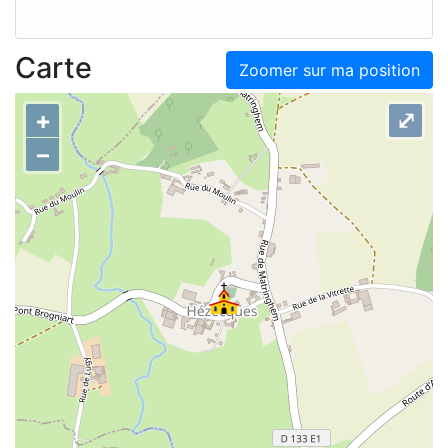
Carte
Zoomer sur ma position
+
⤢
–