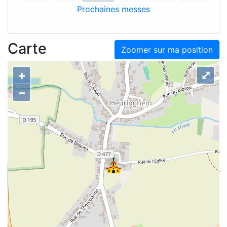
Prochaines messes
Carte
Zoomer sur ma position
+
⤢
–