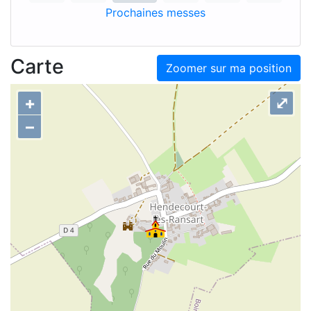
Prochaines messes
Carte
Zoomer sur ma position
+
⤢
–