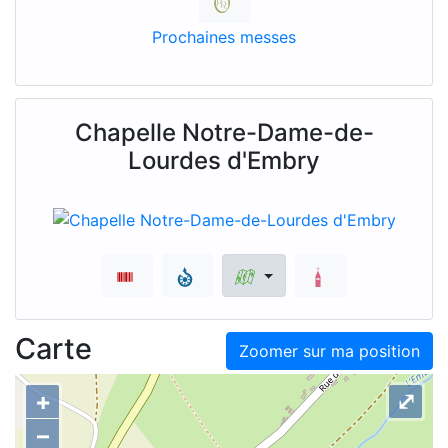
Prochaines messes
Chapelle Notre-Dame-de-
Lourdes d'Embry
Carte
Zoomer sur ma position
+
⤢
–