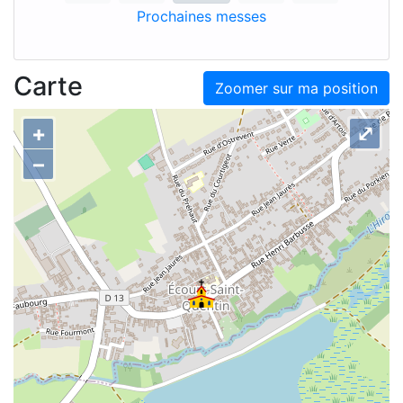
Prochaines messes
Carte
Zoomer sur ma position
+
⤢
–