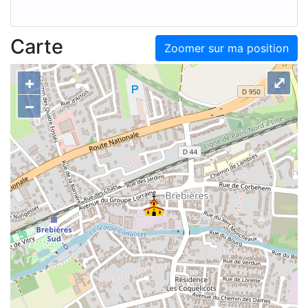
Carte
Zoomer sur ma position
+
⤢
–