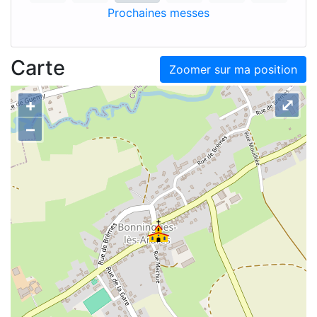
Prochaines messes
Carte
Zoomer sur ma position
+
⤢
–