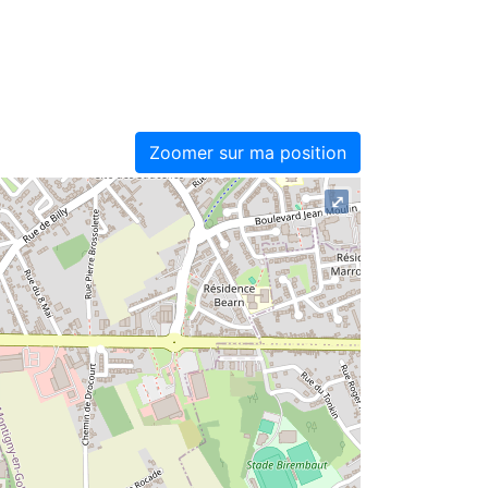
Zoomer sur ma position
⤢