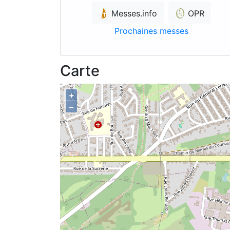
Messes.info
OPR
Prochaines messes
Carte
+
–