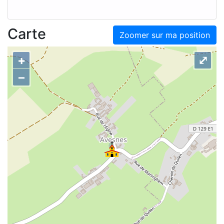
Carte
Zoomer sur ma position
+
⤢
–