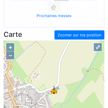
Prochaines messes
Carte
Zoomer sur ma position
+
⤢
–