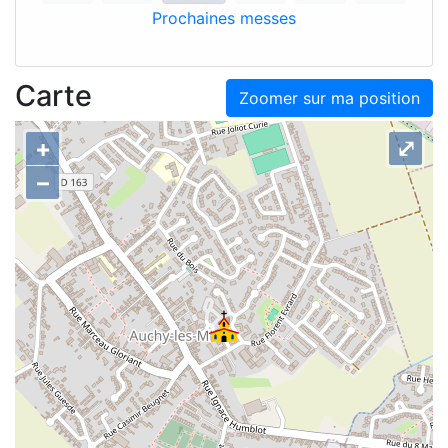
Prochaines messes
Carte
Zoomer sur ma position
+
⤢
–