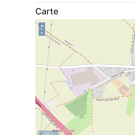
Carte
+
–
200 m