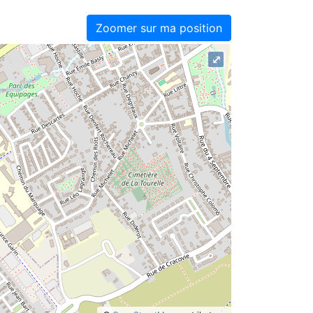
Zoomer sur ma position
⤢