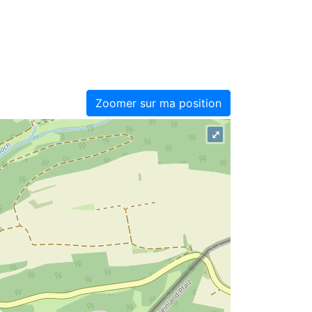
Zoomer sur ma position
⤢